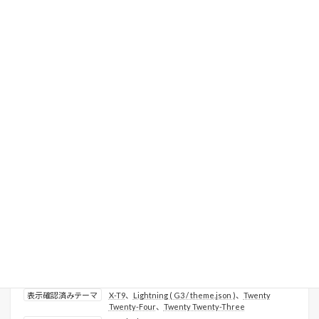
パターンカテゴリー
トップページ・LP
使用デモサイト
法律事務所
1784
管理ID
詳しく見る
プレミアムパターンとは
法律事務所 費用について
表示確認済みテーマ
X-T9
、
Lightning ( G3 / theme.json )
、
Twenty
Twenty-Four
、
Twenty Twenty-Three