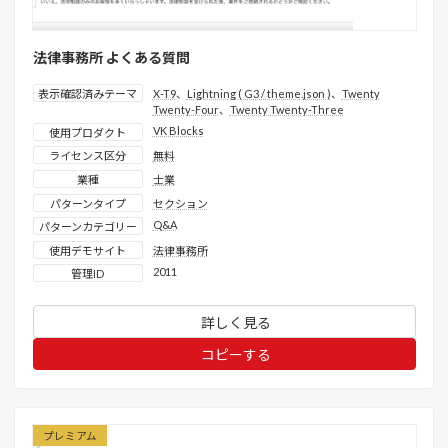
法律事務所 よくある質問
表示確認済みテーマ
X-T9
、
Lightning ( G3 / theme.json )
、
Twenty
Twenty-Four
、
Twenty Twenty-Three
VK Blocks
使用プロダクト
ライセンス区分
無料
業種
士業
パターンタイプ
セクション
Q&A
パターンカテゴリー
使用デモサイト
法律事務所
2011
管理ID
詳しく見る
コピーする
プレミアム