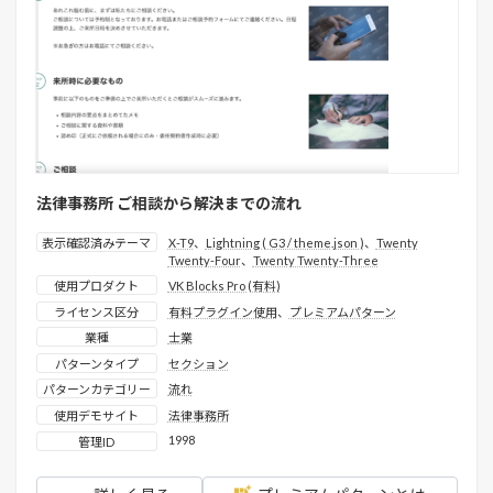
法律事務所 ご相談から解決までの流れ
表示確認済みテーマ
X-T9
、
Lightning ( G3 / theme.json )
、
Twenty
Twenty-Four
、
Twenty Twenty-Three
使用プロダクト
VK Blocks Pro (有料)
ライセンス区分
有料プラグイン使用
、
プレミアムパターン
業種
士業
パターンタイプ
セクション
パターンカテゴリー
流れ
使用デモサイト
法律事務所
1998
管理ID