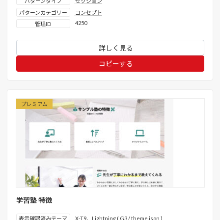
パターンタイプ
セクション
パターンカテゴリー
コンセプト
4250
管理ID
詳しく見る
コピーする
プレミアム
学習塾 特徴
表示確認済みテーマ
X-T9
、
Lightning ( G3 / theme.json )