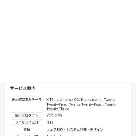
詳しく見る
プレミアムパターンとは
サービス案内
表示確認済みテーマ
X-T9
、
Lightning ( G3 / theme.json )
、
Twenty
Twenty-Five
、
Twenty Twenty-Four
、
Twenty
Twenty-Three
VK Blocks
使用プロダクト
ライセンス区分
無料
業種
ウェブ制作・システム開発・デザイン