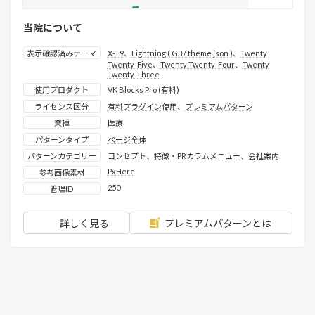
当院について
表示確認済みテーマ
X-T9
、
Lightning ( G3 / theme.json )
、
Twenty
Twenty-Five
、
Twenty Twenty-Four
、
Twenty
Twenty-Three
使用プロダクト
VK Blocks Pro (有料)
ライセンス区分
有料プラグイン使用
、
プレミアムパターン
業種
医療
パターンタイプ
ページ全体
パターンカテゴリー
コンセプト
、
特徴・PRカラムメニュー
、
会社案内
PxHere
参考画像素材
250
管理ID
詳しく見る
プレミアムパターンとは