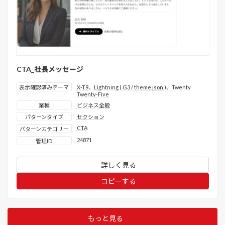
CTA_社長メッセージ
表示確認済みテーマ
X-T9
、
Lightning ( G3 / theme.json )
、
Twenty
Twenty-Five
業種
ビジネス全般
パターンタイプ
セクション
CTA
パターンカテゴリー
24871
管理ID
詳しく見る
コピーする
もっと見る