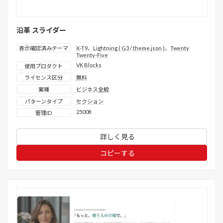
沿革 スライダー
表示確認済みテーマ
X-T9
、
Lightning ( G3 / theme.json )
、
Twenty
Twenty-Five
VK Blocks
使用プロダクト
ライセンス区分
無料
業種
ビジネス全般
パターンタイプ
セクション
25008
管理ID
詳しく見る
コピーする