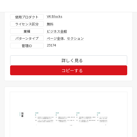
表示確認済みテーマ
X-T9
、
Lightning ( G3 / theme.json )
、
Twenty
Twenty-Five
、
Twenty Twenty-Four
、
Twenty
Twenty-Three
VK Blocks
使用プロダクト
ライセンス区分
無料
業種
ビジネス全般
パターンタイプ
ページ全体
、
セクション
25174
管理ID
詳しく見る
コピーする