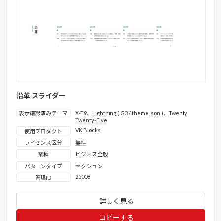
沿革 スライダー
表示確認済みテーマ
X-T9
、
Lightning ( G3 / theme.json )
、
Twenty
Twenty-Five
VK Blocks
使用プロダクト
ライセンス区分
無料
業種
ビジネス全般
パターンタイプ
セクション
25008
管理ID
詳しく見る
コピーする