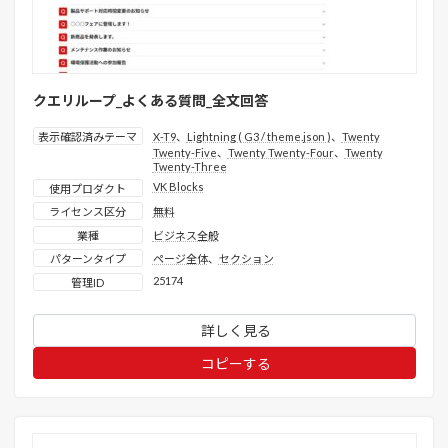
クエリループ_よくある質問_全文回答
表示確認済みテーマ
X-T9
、
Lightning ( G3 / theme.json )
、
Twenty
Twenty-Five
、
Twenty Twenty-Four
、
Twenty
Twenty-Three
VK Blocks
使用プロダクト
ライセンス区分
無料
業種
ビジネス全般
パターンタイプ
ページ全体
、
セクション
25174
管理ID
詳しく見る
コピーする