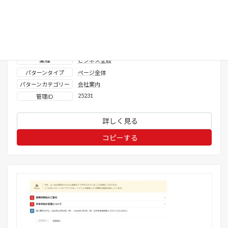
沿革_ 西暦強調 縦タイムライン
表示確認済みテーマ
X-T9
、
Lightning ( G3 / theme.json )
VK Blocks
使用プロダクト
ライセンス区分
無料
業種
ビジネス全般
パターンタイプ
ページ全体
パターンカテゴリー
会社案内
25231
管理ID
詳しく見る
コピーする