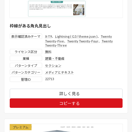
枠線がある角丸見出し
表示確認済みテーマ
X-T9
、
Lightning ( G3 / theme.json )
、
Twenty
Twenty-Five
、
Twenty Twenty-Four
、
Twenty
Twenty-Three
ライセンス区分
無料
業種
建築・不動産
パターンタイプ
セクション
パターンカテゴリー
メディアとテキスト
22713
管理ID
詳しく見る
コピーする
プレミアム