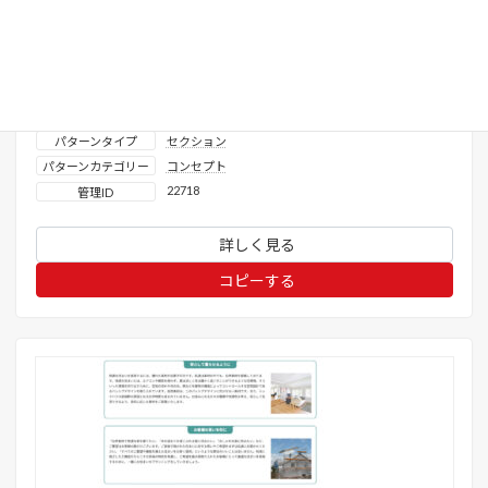
表示確認済みテーマ
X-T9
、
Lightning ( G3 / theme.json )
、
Twenty
Twenty-Five
、
Twenty Twenty-Four
、
Twenty
Twenty-Three
ライセンス区分
無料
業種
建築・不動産
パターンタイプ
セクション
パターンカテゴリー
コンセプト
22718
管理ID
詳しく見る
コピーする