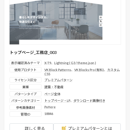
トップページ_工務店_003
表示確認済みテーマ
X-T9
、
Lightning ( G3 / theme.json )
使用プロダクト
VK Block Patterns
、
VK Blocks Pro (有料)
、
カスタム
CSS
ライセンス区分
プレミアムパターン
業種
建築・不動産
パターンタイプ
ページ全体
パターンカテゴリー
トップページ・LP
、
ダウンロード画像付き
PxHere
参考画像素材
18846
管理ID
詳しく見る
プレミアムパターンとは