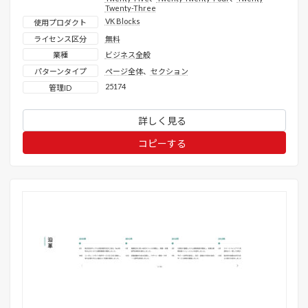
Twenty-Three
VK Blocks
使用プロダクト
ライセンス区分
無料
業種
ビジネス全般
パターンタイプ
ページ全体
、
セクション
25174
管理ID
詳しく見る
コピーする