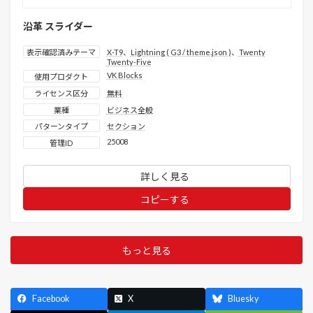
沿革 スライダー
表示確認済みテーマ
X-T9
、
Lightning ( G3 / theme.json )
、
Twenty
Twenty-Five
VK Blocks
使用プロダクト
ライセンス区分
無料
業種
ビジネス全般
パターンタイプ
セクション
25008
管理ID
詳しく見る
コピーする
もっと見る
Facebook
X
Bluesky