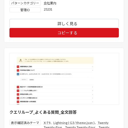
パターンカテゴリー
会社案内
25231
管理ID
詳しく見る
コピーする
クエリループ_よくある質問_全文回答
表示確認済みテーマ
X-T9
、
Lightning ( G3 / theme.json )
、
Twenty
Twenty-Five
、
Twenty Twenty-Four
、
Twenty