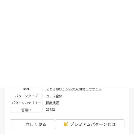
採用_クロストーク・座談会
表示確認済みテーマ
X-T9
、
Lightning ( G3 / theme.json )
VK Blocks
使用プロダクト
ライセンス区分
プレミアムパターン
業種
ウェブ制作・システム開発・デザイン
パターンタイプ
ページ全体
パターンカテゴリー
採用情報
23952
管理ID
詳しく見る
プレミアムパターンとは