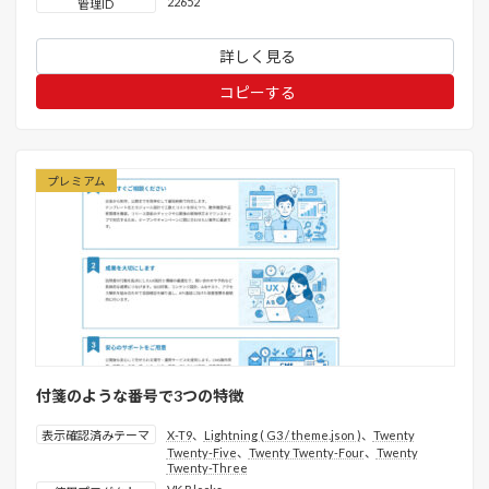
22652
管理ID
詳しく見る
コピーする
プレミアム
付箋のような番号で3つの特徴
表示確認済みテーマ
X-T9
、
Lightning ( G3 / theme.json )
、
Twenty
Twenty-Five
、
Twenty Twenty-Four
、
Twenty
Twenty-Three