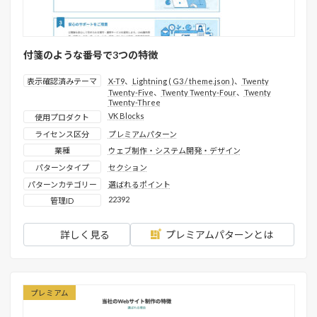
付箋のような番号で3つの特徴
表示確認済みテーマ
X-T9
、
Lightning ( G3 / theme.json )
、
Twenty
Twenty-Five
、
Twenty Twenty-Four
、
Twenty
Twenty-Three
VK Blocks
使用プロダクト
ライセンス区分
プレミアムパターン
業種
ウェブ制作・システム開発・デザイン
パターンタイプ
セクション
パターンカテゴリー
選ばれるポイント
22392
管理ID
詳しく見る
プレミアムパターンとは
プレミアム