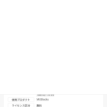
詳しく見る
コピーする
感染防止対策・来院時のお願い
表示確認済みテーマ
X-T9
、
Lightning ( G3 / theme.json )
、
Twenty
Twenty-Five
、
Twenty Twenty-Four
、
Twenty
Twenty-Three
VK Blocks
使用プロダクト
ライセンス区分
無料