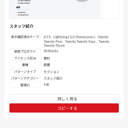
スタッフ紹介
表示確認済みテーマ
X-T9
、
Lightning ( G3 / theme.json )
、
Twenty
Twenty-Five
、
Twenty Twenty-Four
、
Twenty
Twenty-Three
VK Blocks
使用プロダクト
ライセンス区分
無料
業種
医療
パターンタイプ
セクション
パターンカテゴリー
スタッフ紹介
108
管理ID
詳しく見る
コピーする