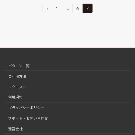
投
«
1
…
6
7
固
固
固
定
定
定
稿
ペ
ペ
ペ
ー
ー
ー
の
ジ
ジ
ジ
ペ
ー
ジ
パターン一覧
送
ご利用方法
り
リクエスト
利用規約
プライバシーポリシー
サポート・お問い合わせ
運営会社