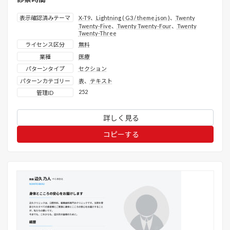
表示確認済みテーマ
X-T9
、
Lightning ( G3 / theme.json )
、
Twenty
Twenty-Five
、
Twenty Twenty-Four
、
Twenty
Twenty-Three
ライセンス区分
無料
業種
医療
パターンタイプ
セクション
パターンカテゴリー
表
、
テキスト
252
管理ID
詳しく見る
コピーする