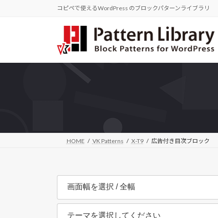
コ
ナ
コピペで使えるWordPress のブロックパターンライブラリ
ン
ビ
テ
ゲ
ン
ー
ツ
シ
へ
ョ
ス
ン
キ
に
ッ
移
プ
動
HOME
VK Patterns
X-T9
広告付き目次ブロック