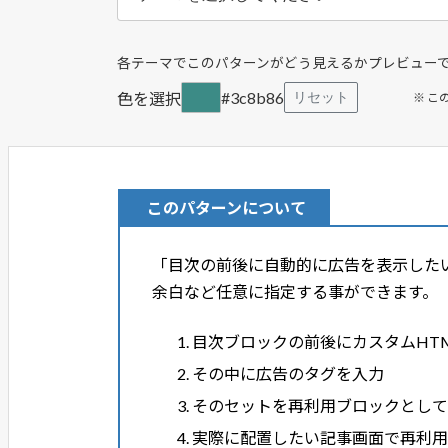
各テーマでこのパターンがどう見えるかプレビュー
#3c8b86
色を選択
リセット
※ 