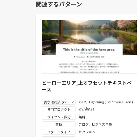
関連するパターン
ヒーローエリア_上オフセットテキストベ
ース
表示確認済みテーマ
X-T9
、
Lightning ( G3 / theme.json )
VK Blocks
使用プロダクト
ライセンス区分
無料
業種
ブログ
、
ビジネス全般
パターンタイプ
セクション