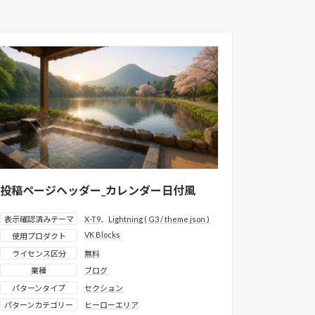
投稿ページヘッダー_カレンダー日付風
表示確認済みテーマ
X-T9
、
Lightning ( G3 / theme.json )
VK Blocks
使用プロダクト
ライセンス区分
無料
業種
ブログ
パターンタイプ
セクション
パターンカテゴリー
ヒーローエリア