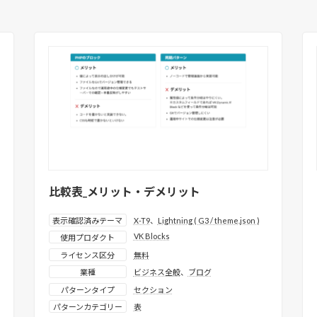
比較表_メリット・デメリット
表示確認済みテーマ
X-T9
、
Lightning ( G3 / theme.json )
VK Blocks
使用プロダクト
ライセンス区分
無料
業種
ビジネス全般
、
ブログ
パターンタイプ
セクション
パターンカテゴリー
表