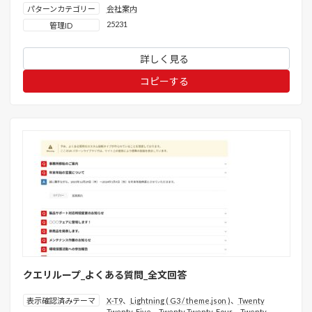
パターンカテゴリー
会社案内
25231
管理ID
詳しく見る
コピーする
クエリループ_よくある質問_全文回答
表示確認済みテーマ
X-T9
、
Lightning ( G3 / theme.json )
、
Twenty
Twenty-Five
、
Twenty Twenty-Four
、
Twenty