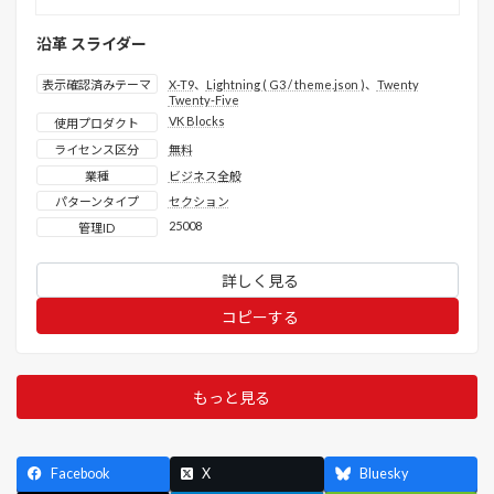
沿革 スライダー
表示確認済みテーマ
X-T9
、
Lightning ( G3 / theme.json )
、
Twenty
Twenty-Five
VK Blocks
使用プロダクト
ライセンス区分
無料
業種
ビジネス全般
パターンタイプ
セクション
25008
管理ID
詳しく見る
コピーする
もっと見る
Facebook
X
Bluesky