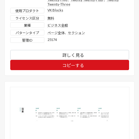
Twenty-Three
VK Blocks
使用プロダクト
ライセンス区分
無料
業種
ビジネス全般
パターンタイプ
ページ全体
、
セクション
25174
管理ID
詳しく見る
コピーする