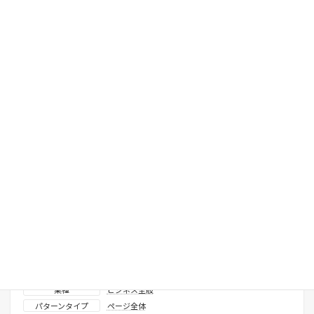
関連するパターン
沿革_ 西暦強調 縦タイムライン
表示確認済みテーマ
X-T9
、
Lightning ( G3 / theme.json )
VK Blocks
使用プロダクト
ライセンス区分
無料
業種
ビジネス全般
パターンタイプ
ページ全体