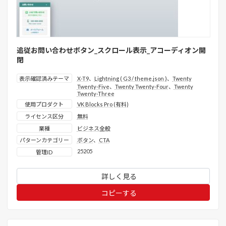
追従お問い合わせボタン_スクロール表示_アコーディオン開
閉
表示確認済みテーマ
X-T9
、
Lightning ( G3 / theme.json )
、
Twenty
Twenty-Five
、
Twenty Twenty-Four
、
Twenty
Twenty-Three
使用プロダクト
VK Blocks Pro (有料)
ライセンス区分
無料
業種
ビジネス全般
パターンカテゴリー
ボタン
、
CTA
25205
管理ID
詳しく見る
コピーする