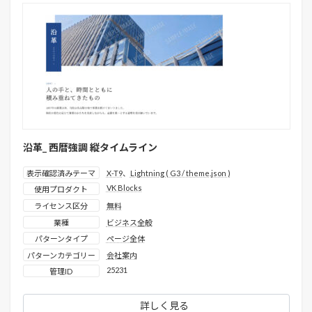
沿革_ 西暦強調 縦タイムライン
表示確認済みテーマ
X-T9
、
Lightning ( G3 / theme.json )
VK Blocks
使用プロダクト
ライセンス区分
無料
業種
ビジネス全般
パターンタイプ
ページ全体
パターンカテゴリー
会社案内
25231
管理ID
詳しく見る