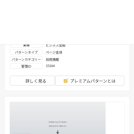
採用情報_LP
表示確認済みテーマ
X-T9
、
Lightning ( G3 / theme.json )
VK Blocks
使用プロダクト
ライセンス区分
プレミアムパターン
業種
ビジネス全般
パターンタイプ
ページ全体
パターンカテゴリー
採用情報
25264
管理ID
詳しく見る
プレミアムパターンとは