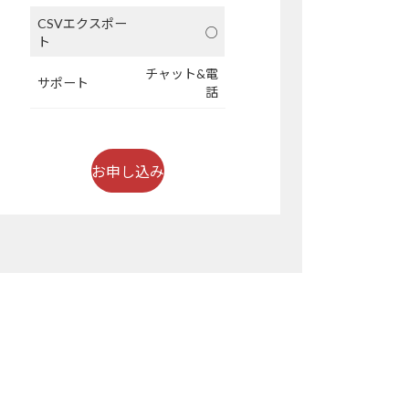
CSVエクスポー
○
ト
チャット&電
サポート
話
お申し込み