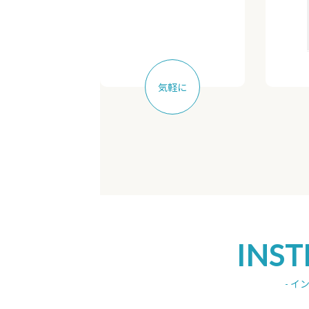
気軽に
INS
- イ