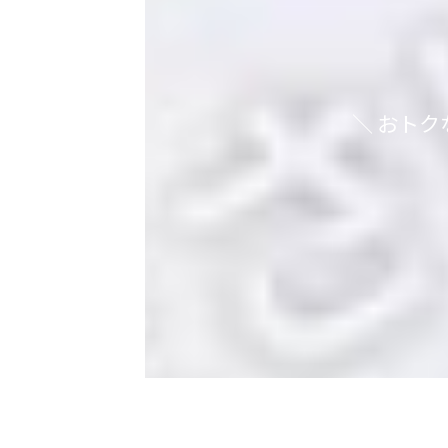
＼ おト
ア
ア
イ
イ
コ
コ
ン
ン
リ
リ
ン
ン
ク
ク