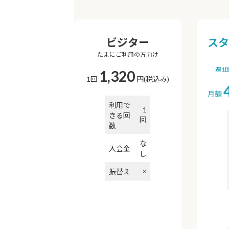
ビジター
スタ
たまにご利用の方向け
週1
1,320
1回
円(税込み)
月額
利用で
1
きる回
回
数
な
入会金
し
×
振替え