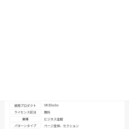
関連するパターン
クエリループ_よくある質問_全文回答
表示確認済みテーマ
X-T9
、
Lightning ( G3 / theme.json )
、
Twenty
Twenty-Five
、
Twenty Twenty-Four
、
Twenty
Twenty-Three
VK Blocks
使用プロダクト
ライセンス区分
無料
業種
ビジネス全般
パターンタイプ
ページ全体
、
セクション