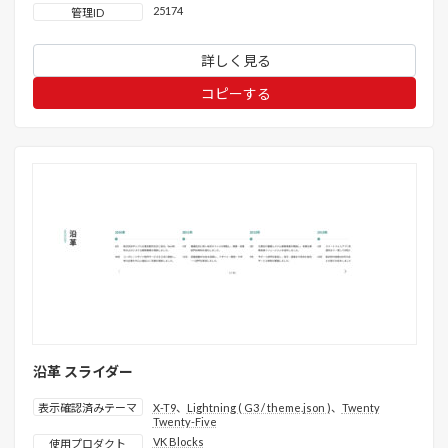
25174
管理ID
詳しく見る
コピーする
沿革 スライダー
表示確認済みテーマ
X-T9
、
Lightning ( G3 / theme.json )
、
Twenty
Twenty-Five
VK Blocks
使用プロダクト