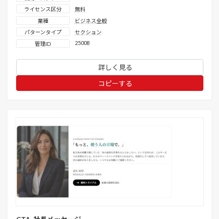
ライセンス区分
無料
業種
ビジネス全般
パターンタイプ
セクション
25008
管理ID
詳しく見る
コピーする