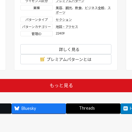
ライセンス区分
プレミアムパターン
業種
美容
、
観光
、
飲食
、
ビジネス全般
、
ス
ポーツ
パターンタイプ
セクション
パターンカテゴリー
地図・アクセス
22409
管理ID
詳しく見る
プレミアムパターンとは
もっと見る
Threads
Bluesky