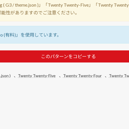
/ theme.json )」「Twenty Twenty-Five」「Twenty Twent
可能性がありますのでご注意ください。
ro (有料)」を使用しています。
このパターンをコピーする
.json )
、
Twenty Twenty-Five
、
Twenty Twenty-Four
、
Twenty Tw