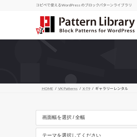
コ
ナ
コピペで使えるWordPress のブロックパターンライブラリ
ン
ビ
テ
ゲ
ン
ー
ツ
シ
へ
ョ
ス
ン
キ
に
ッ
移
プ
動
HOME
VK Patterns
X-T9
ギャラリーレンタル