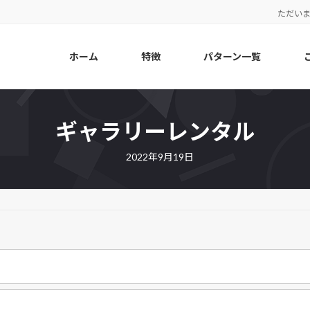
ただい
ホーム
特徴
パターン一覧
ギャラリーレンタル
2022年9月19日