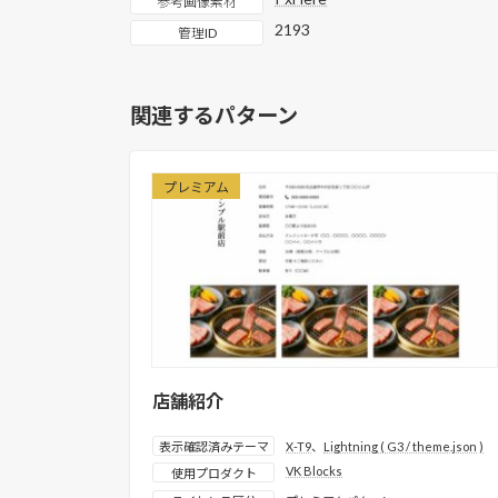
参考画像素材
2193
管理ID
関連するパターン
プレミアム
店舗紹介
表示確認済みテーマ
X-T9
、
Lightning ( G3 / theme.json )
VK Blocks
使用プロダクト