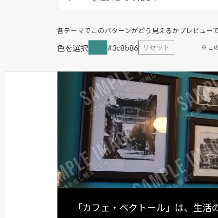
各テーマでこのパターンがどう見えるかプレビュー
#3c8b86
色を選択
リセット
※ 