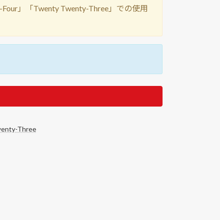
y-Four」「Twenty Twenty-Three」での使用
enty-Three