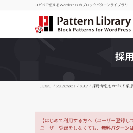
コ
ナ
コピペで使えるWordPress のブロックパターンライブラリ
ン
ビ
テ
ゲ
ン
ー
ツ
シ
へ
ョ
ス
ン
採用
キ
に
ッ
移
プ
動
HOME
VK Patterns
X-T9
採用情報_ものづくり系_
【はじめて利用する方へ（ユーザー登録し
ユーザー登録をしなくても、
無料パターン