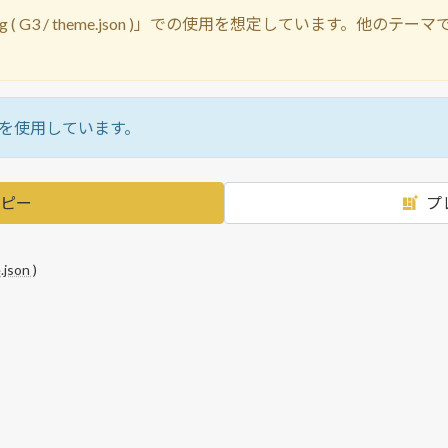
ng ( G3 / theme.json )」での使用を想定しています。
s」を使用しています。
ピー
プ
.json )