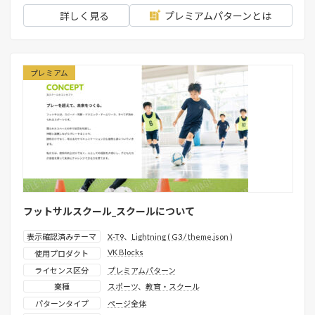
詳しく見る
プレミアムパターンとは
プレミアム
フットサルスクール_スクールについて
表示確認済みテーマ
X-T9
、
Lightning ( G3 / theme.json )
VK Blocks
使用プロダクト
ライセンス区分
プレミアムパターン
業種
スポーツ
、
教育・スクール
パターンタイプ
ページ全体