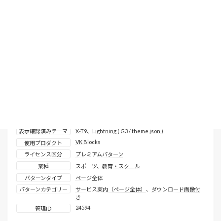
プレミアム
フットサルスクール_プログラム
表示確認済みテーマ
X-T9
、
Lightning ( G3 / theme.json )
VK Blocks
使用プロダクト
ライセンス区分
プレミアムパターン
業種
スポーツ
、
教育・スクール
パターンタイプ
ページ全体
パターンカテゴリー
サービス案内（ページ全体）
、
ダウンロード画像付
き
24594
管理ID