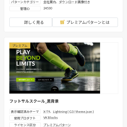
パターンカテゴリー
会社案内
、
ダウンロード画像付き
24530
管理ID
詳しく見る
プレミアムパターンとは
プレミアム
フットサルスクール_黒背景
表示確認済みテーマ
X-T9
、
Lightning ( G3 / theme.json )
VK Blocks
使用プロダクト
ライセンス区分
プレミアムパターン