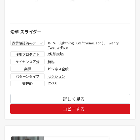
沿革 スライダー
表示確認済みテーマ
X-T9
、
Lightning ( G3 / theme.json )
、
Twenty
Twenty-Five
VK Blocks
使用プロダクト
ライセンス区分
無料
業種
ビジネス全般
パターンタイプ
セクション
25008
管理ID
詳しく見る
コピーする