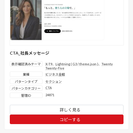
CTA_社長メッセージ
表示確認済みテーマ
X-T9
、
Lightning ( G3 / theme.json )
、
Twenty
Twenty-Five
業種
ビジネス全般
パターンタイプ
セクション
CTA
パターンカテゴリー
24871
管理ID
詳しく見る
コピーする