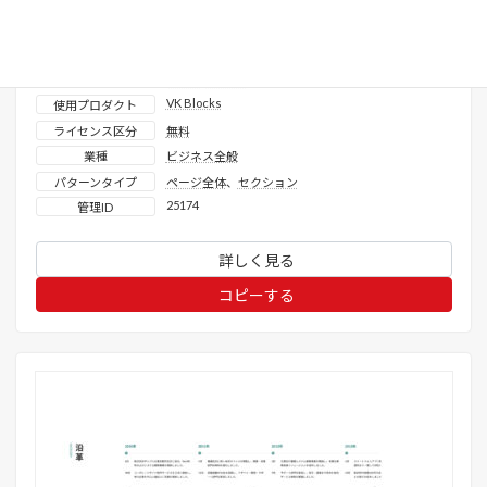
クエリループ_よくある質問_全文回答
表示確認済みテーマ
X-T9
、
Lightning ( G3 / theme.json )
、
Twenty
Twenty-Five
、
Twenty Twenty-Four
、
Twenty
Twenty-Three
VK Blocks
使用プロダクト
ライセンス区分
無料
業種
ビジネス全般
パターンタイプ
ページ全体
、
セクション
25174
管理ID
詳しく見る
コピーする