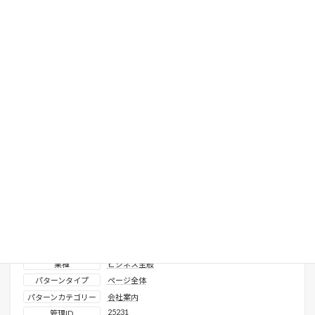
関連するパターン
沿革_ 西暦強調 縦タイムライン
表示確認済みテーマ
X-T9
、
Lightning ( G3 / theme.json )
VK Blocks
使用プロダクト
ライセンス区分
無料
業種
ビジネス全般
パターンタイプ
ページ全体
パターンカテゴリー
会社案内
25231
管理ID