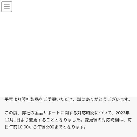
コ
ナ
ン
ビ
テ
ゲ
ン
ー
ツ
シ
製品サポート対応時間変更のお
へ
ョ
ス
ン
知らせ
キ
に
ッ
移
最
2023年11月15日
2024年6月3日
Vektor, Inc.
終
プ
動
更
新
日
HOME
営業案内
製品サポート対応時間変更のお知らせ
時
:
お客様各位
平素より弊社製品をご愛顧いただき、誠にありがとうございます。
この度、弊社の製品サポートに関する対応時間について、2023年
12月1日より変更することとなりました。変更後の対応時間は、毎
日午前10:00から午後6:00までとなります。